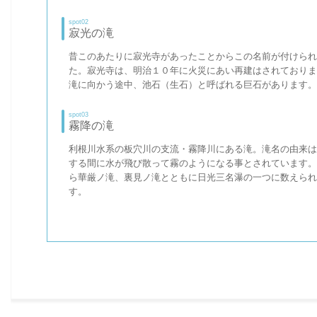
spot02
寂光の滝
昔このあたりに寂光寺があったことからこの名前が付けられ
た。寂光寺は、明治１０年に火災にあい再建はされておりま
滝に向かう途中、池石（生石）と呼ばれる巨石があります。
spot03
霧降の滝
利根川水系の板穴川の支流・霧降川にある滝。滝名の由来は
する間に水が飛び散って霧のようになる事とされています。
ら華厳ノ滝、裏見ノ滝とともに日光三名瀑の一つに数えられ
す。